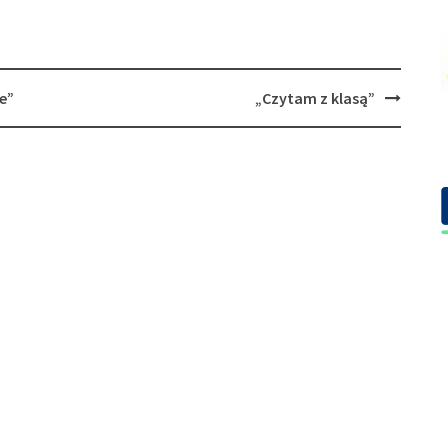
e”
„Czytam z klasą”