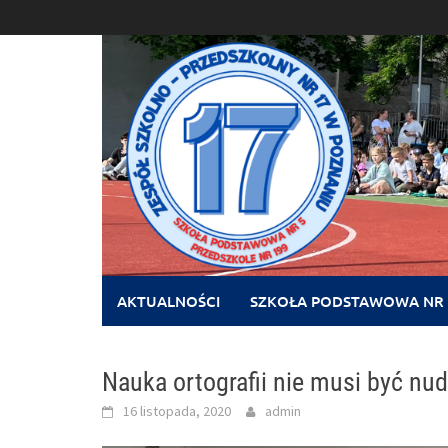
Skip
to
content
AKTUALNOŚCI
SZKOŁA PODSTAWOWA NR 
Nauka ortografii nie musi być nu
16 listopada, 2020
admin