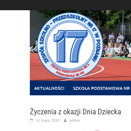
Skip
to
content
AKTUALNOŚCI
SZKOŁA PODSTAWOWA NR 
Życzenia z okazji Dnia Dziecka
31 maja, 2020
admin