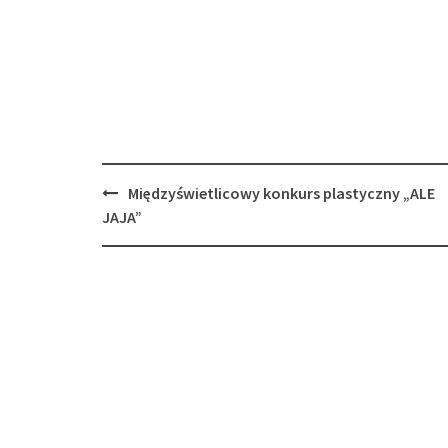
Post
Międzyświetlicowy konkurs plastyczny „ALE
navigation
JAJA”