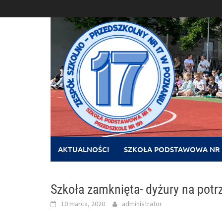
Skip
to
content
AKTUALNOŚCI
SZKOŁA PODSTAWOWA NR 
Szkoła zamknięta- dyżury na potrz
10 marca, 2020
administrator