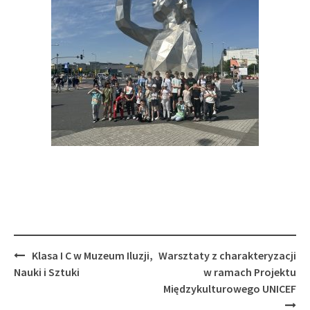
Post
Klasa I C w Muzeum Iluzji,
Warsztaty z charakteryzacji
navigation
Nauki i Sztuki
w ramach Projektu
Międzykulturowego UNICEF