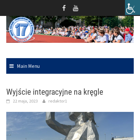
Skip
to
content
Main Menu
Wyjście integracyjne na kręgle
22 maja, 2023
redaktor1