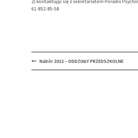
2) kontaktując się z sekretariatem Poradni Psych
61-852-85-58
Post
Nabór 2022 – ODDZIAŁY PRZEDSZKOLNE
navigation