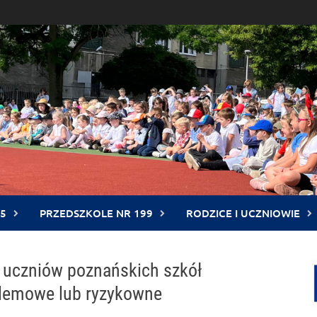
5
PRZEDSZKOLE NR 199
RODZICE I UCZNIOWIE
w uczniów poznańskich szkół
blemowe lub ryzykowne