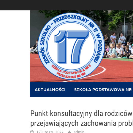
Skip
to
content
AKTUALNOŚCI
SZKOŁA PODSTAWOWA NR 
Punkt konsultacyjny dla rodzicó
przejawiających zachowania pro
17 lutego, 2022
admin